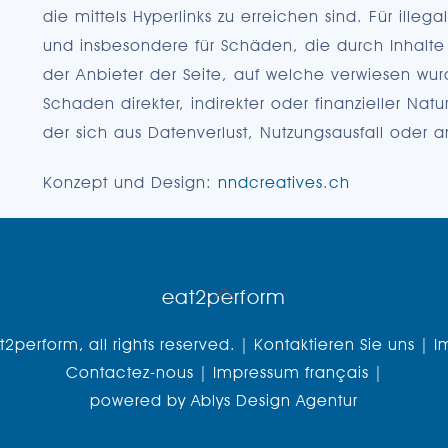
die mittels Hyperlinks zu erreichen sind. Für illeg
und insbesondere für Schäden, die durch Inhalte v
der Anbieter der Seite, auf welche verwiesen wurd
Schaden direkter, indirekter oder finanzieller Natu
der sich aus Datenverlust, Nutzungsausfall oder 
Konzept und Design:
nndcreatives.ch
Back
eat2perform
To
2perform, all rights reserved. |
Kontaktieren Sie uns |
I
Top
Contactez-nous |
Impressum français
|
powered by
Ablys Design Agentur